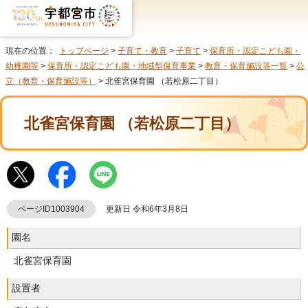
現在の位置：
トップページ
>
子育て・教育
>
子育て
>
保育所・認定こども園・
幼稚園等
>
保育所・認定こども園・地域型保育事業
>
教育・保育施設等一覧
>
公
立（教育・保育施設等）
> 北雀宮保育園 （若松原二丁目）
北雀宮保育園 （若松原二丁目）
ページID1003904
更新日 令和6年3月8日
園名
北雀宮保育園
設置者