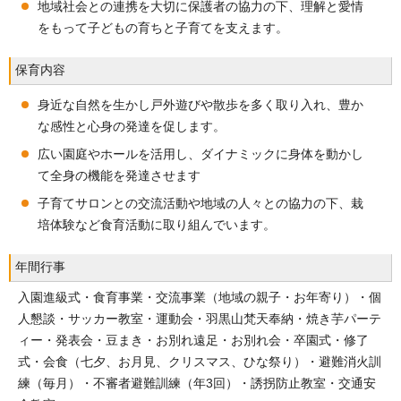
地域社会との連携を大切に保護者の協力の下、理解と愛情
をもって子どもの育ちと子育てを支えます。
保育内容
身近な自然を生かし戸外遊びや散歩を多く取り入れ、豊か
な感性と心身の発達を促します。
広い園庭やホールを活用し、ダイナミックに身体を動かし
て全身の機能を発達させます
子育てサロンとの交流活動や地域の人々との協力の下、栽
培体験など食育活動に取り組んでいます。
年間行事
入園進級式・食育事業・交流事業（地域の親子・お年寄り）・個
人懇談・サッカー教室・運動会・羽黒山梵天奉納・焼き芋パーテ
ィー・発表会・豆まき・お別れ遠足・お別れ会・卒園式・修了
式・会食（七夕、お月見、クリスマス、ひな祭り）・避難消火訓
練（毎月）・不審者避難訓練（年3回）・誘拐防止教室・交通安