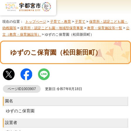
現在の位置：
トップページ
>
子育て・教育
>
子育て
>
保育所・認定こども園・
幼稚園等
>
保育所・認定こども園・地域型保育事業
>
教育・保育施設等一覧
>
公
立（教育・保育施設等）
> ゆずのこ保育園（松田新田町）
ゆずのこ保育園（松田新田町）
ページID1003907
更新日 令和7年8月18日
園名
ゆずのこ保育園
設置者