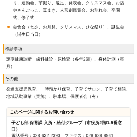
り、運動会、芋掘り、遠足、発表会、クリスマス会、お店
やさんごっこ、豆まき、人形劇鑑賞会、お別れ会、卒園
式、修了式
会食会（七夕、お月見、クリスマス、ひな祭り）、誕生会
（誕生日当日）
検診事項
定期健康診断・歯科健診・尿検査（各年2回）、身体計測（毎
月）
その他
発達支援児保育、一時預かり保育、子育てサロン、子育て相談、
地域活動事業（実施）、駐車場、保護者会（有）
このページに関する
お問い合わせ
子ども部 保育課 入所・給付グループ（市役所2階D-9番窓
口）
電話番号：028-632-2393 ファクス：028-638-8941