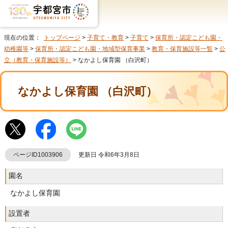
現在の位置：
トップページ
>
子育て・教育
>
子育て
>
保育所・認定こども園・
幼稚園等
>
保育所・認定こども園・地域型保育事業
>
教育・保育施設等一覧
>
公
立（教育・保育施設等）
> なかよし保育園 （白沢町）
なかよし保育園 （白沢町）
ページID1003906
更新日 令和6年3月8日
園名
なかよし保育園
設置者