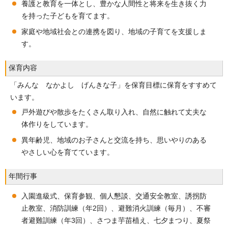
養護と教育を一体とし、豊かな人間性と将来を生き抜く力
を持った子どもを育てます。
家庭や地域社会との連携を図り、地域の子育てを支援しま
す。
保育内容
「みんな なかよし げんきな子」を保育目標に保育をすすめて
います。
戸外遊びや散歩をたくさん取り入れ、自然に触れて丈夫な
体作りをしています。
異年齢児、地域のお子さんと交流を持ち、思いやりのある
やさしい心を育てています。
年間行事
入園進級式、保育参観、個人懇談、交通安全教室、誘拐防
止教室、消防訓練（年2回）、避難消火訓練（毎月）、不審
者避難訓練（年3回）、さつま芋苗植え、七夕まつり、夏祭