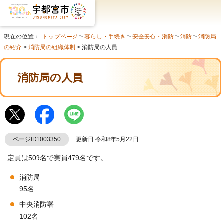
現在の位置：
トップページ
>
暮らし・手続き
>
安全安心・消防
>
消防
>
消防局
の紹介
>
消防局の組織体制
> 消防局の人員
消防局の人員
ページID1003350
更新日 令和8年5月22日
定員は509名で実員479名です。
消防局
95名
中央消防署
102名