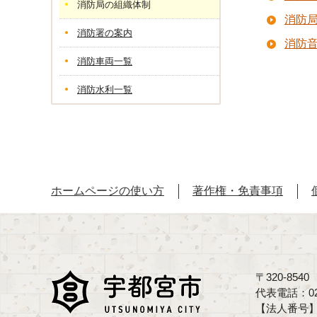
消防局の組織体制
消防
消防署の案内
消防
消防車両一覧
消防水利一覧
ホームページの使い方
著作権・免責事項
〒320-85
代表電話：02
【法人番号】70