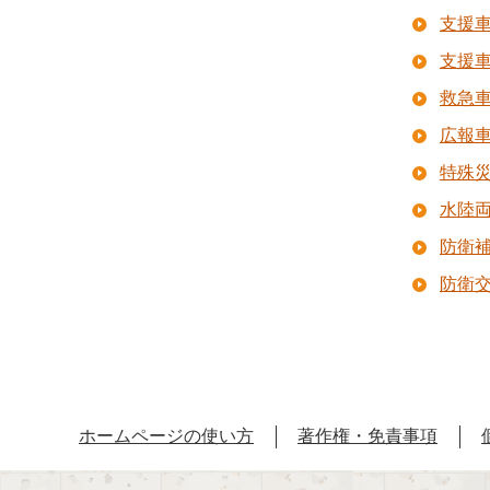
支援車
支援車
救急
広報
特殊
水陸
防衛
防衛
ホームページの使い方
著作権・免責事項