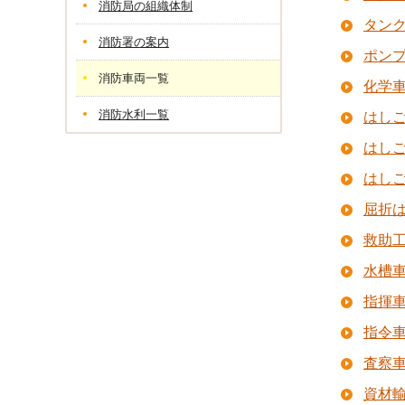
消防局の組織体制
タン
消防署の案内
ポン
消防車両一覧
化学
消防水利一覧
はしご
はしご
はしご
屈折は
救助
水槽
指揮
指令
査察
資材