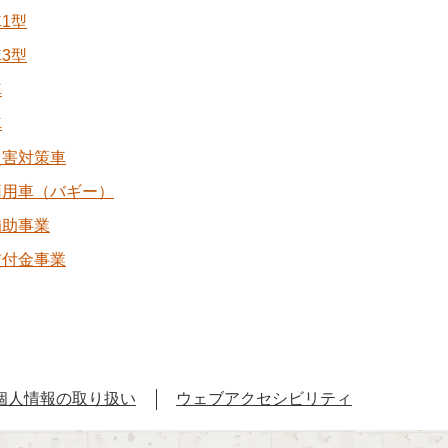
1型
3型
車
車
災害対策車
両用車（バギー）
補助事業
交付金事業
個人情報の取り扱い
ウェブアクセシビリティ