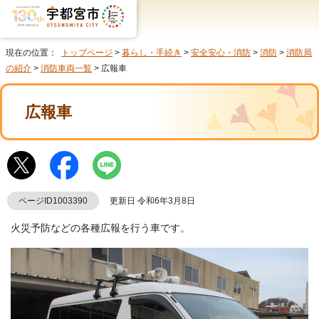
現在の位置：
トップページ
>
暮らし・手続き
>
安全安心・消防
>
消防
>
消防局
の紹介
>
消防車両一覧
> 広報車
広報車
ページID1003390
更新日 令和6年3月8日
火災予防などの各種広報を行う車です。