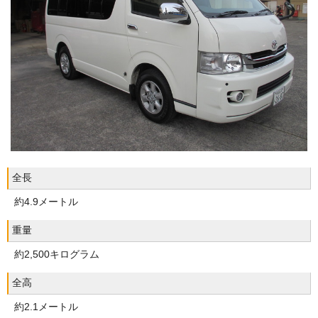
全長
約4.9メートル
重量
約2,500キログラム
全高
約2.1メートル