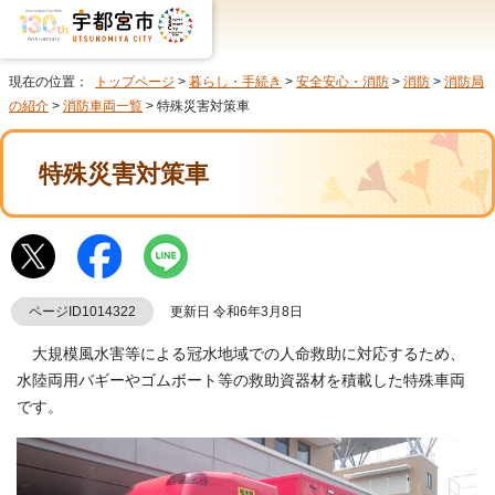
現在の位置：
トップページ
>
暮らし・手続き
>
安全安心・消防
>
消防
>
消防局
の紹介
>
消防車両一覧
> 特殊災害対策車
特殊災害対策車
ページID1014322
更新日 令和6年3月8日
大規模風水害等による冠水地域での人命救助に対応するため、
水陸両用バギーやゴムボート等の救助資器材を積載した特殊車両
です。