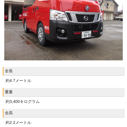
全長
約4.7メートル
重量
約3,400キログラム
全高
約2.2メートル