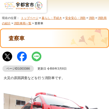
現在の位置：
トップページ
>
暮らし・手続き
>
安全安心・消防
>
消防
>
消防局
の紹介
>
消防車両一覧
> 査察車
査察車
ページID1003386
更新日 令和6年3月8日
火災の原因調査などを行う消防車です。