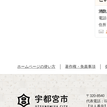
消防
電話番
住所
ホームページの使い方
著作権・免責事項
〒320-85
代表電話：02
【法人番号】70