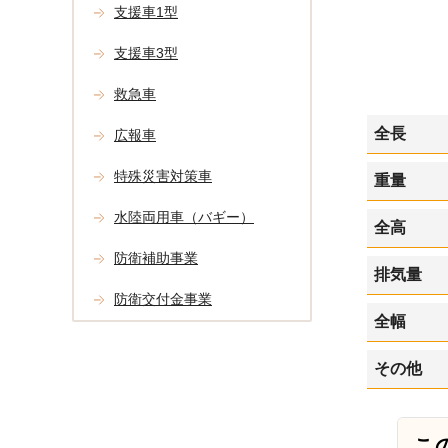
支援車1型
支援車3型
救急車
全長
広報車
特殊災害対策車
重量
水陸両用車（バギー）
全高
防衛補助事業
排気量
防衛交付金事業
全幅
その他
こ