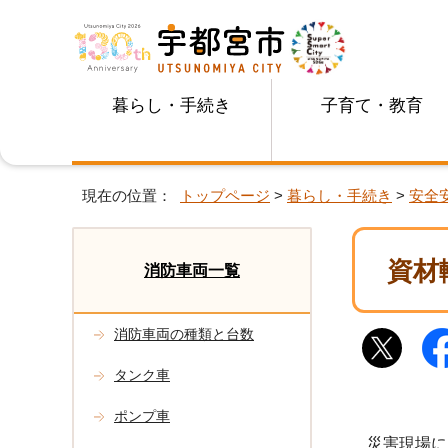
暮らし・手続き
子育て・教育
現在の位置：
トップページ
>
暮らし・手続き
>
安全
資材
消防車両一覧
消防車両の種類と台数
タンク車
ポンプ車
災害現場に