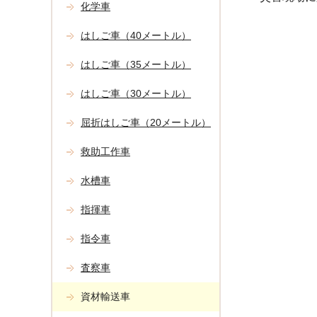
化学車
はしご車（40メートル）
はしご車（35メートル）
はしご車（30メートル）
屈折はしご車（20メートル）
救助工作車
水槽車
指揮車
指令車
査察車
資材輸送車