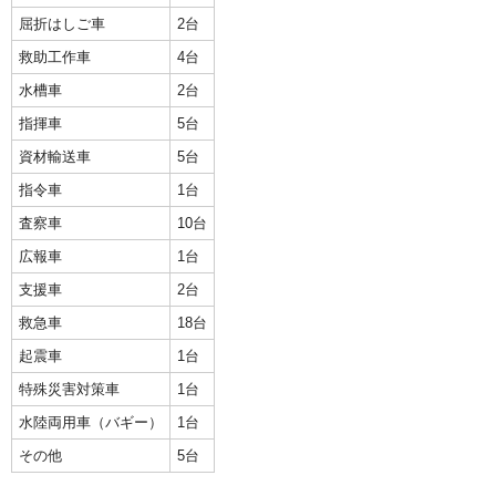
屈折はしご車
2台
救助工作車
4台
水槽車
2台
指揮車
5台
資材輸送車
5台
指令車
1台
査察車
10台
広報車
1台
支援車
2台
救急車
18台
起震車
1台
特殊災害対策車
1台
水陸両用車（バギー）
1台
その他
5台