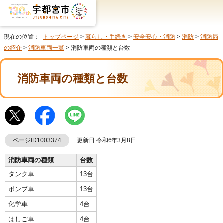
現在の位置：
トップページ
>
暮らし・手続き
>
安全安心・消防
>
消防
>
消防局
の紹介
>
消防車両一覧
> 消防車両の種類と台数
消防車両の種類と台数
ページID1003374
更新日 令和6年3月8日
消防車両の種類
台数
タンク車
13台
ポンプ車
13台
化学車
4台
はしご車
4台