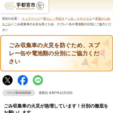
現在の位置：
トップページ
>
暮らし・手続き
>
ごみ・リサイクル
>
家庭から出
るごみ
> ごみ収集車の火災を防ぐため、スプレー缶や電池類の分別にご協力くだ
さい
ごみ収集車の火災を防ぐため、スプ
レー缶や電池類の分別にご協力くだ
さい
ページID1044030
更新日 令和7年12月19日
ごみ収集車の火災が急増しています！分別の徹底を
お願いします。