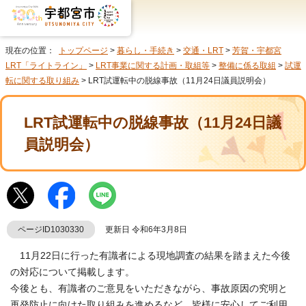
現在の位置：
トップページ
>
暮らし・手続き
>
交通・LRT
>
芳賀・宇都宮
LRT「ライトライン」
>
LRT事業に関する計画・取組等
>
整備に係る取組
>
試運
転に関する取り組み
> LRT試運転中の脱線事故（11月24日議員説明会）
LRT試運転中の脱線事故（11月24日議
員説明会）
ページID1030330
更新日 令和6年3月8日
11月22日に行った有識者による現地調査の結果を踏まえた今後
の対応について掲載します。
今後とも、有識者のご意見をいただきながら、事故原因の究明と
再発防止に向けた取り組みを進めるなど、皆様に安心してご利用