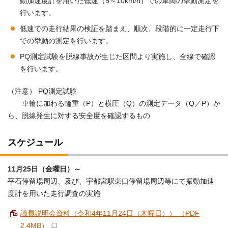
動加速度計を用いた低速（5～10km/h）での車両の挙動測定を
行います。
低速での走行結果の検証を踏まえ、順次、段階的に一定走行下
での挙動の測定を行います。
PQ測定試験を脱線事故が生じた区間より実施し、全線で確認
を行います。
（注意） PQ測定試験
車輪に加わる輪重（P）と横圧（Q）の測定データ（Q／P）か
ら、脱線発生に対する安全度を確認するもの
スケジュール
11月25日（金曜日）～
平石停留場周辺、及び、宇都宮駅東口停留場周辺等にて振動加速
度計を用いた走行調査の実施
議員説明会資料（令和4年11月24日（木曜日）） （PDF
2.4MB）