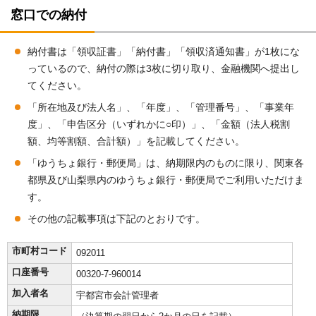
窓口での納付
納付書は「領収証書」「納付書」「領収済通知書」が1枚にな
っているので、納付の際は3枚に切り取り、金融機関へ提出し
てください。
「所在地及び法人名」、「年度」、「管理番号」、「事業年
度」、「申告区分（いずれかに○印）」、「金額（法人税割
額、均等割額、合計額）」を記載してください。
「ゆうちょ銀行・郵便局」は、納期限内のものに限り、関東各
都県及び山梨県内のゆうちょ銀行・郵便局でご利用いただけま
す。
その他の記載事項は下記のとおりです。
市町村コード
092011
口座番号
00320-7-960014
加入者名
宇都宮市会計管理者
納期限