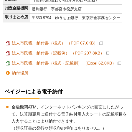
（決算期の翌日から2か月の日を記載）
指定金融機関
足利銀行 宇都宮市役所支店
取りまとめ店
〒330-9794 ゆうちょ銀行 東京貯金事務センター
法人市民税 納付書（様式） （PDF 67.6KB）
法人市民税 納付書（記載例） （PDF 297.8KB）
法人市民税 納付書（様式・記載例） （Excel 62.0KB）
納付場所
ペイジーによる電子納付
金融機関ATM、インターネットバンキングの画面にしたがっ
て、決算期翌月に送付する電子納付用入力シートの記載項目を
入力することにより納付できます。
（領収証書の発行や領収印の押印はありません。）