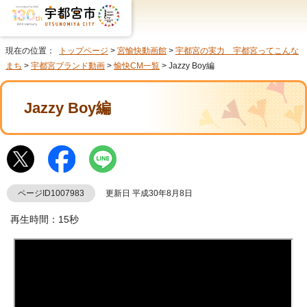
現在の位置：
トップページ
>
宮愉快動画館
>
宇都宮の実力 宇都宮ってこんな
まち
>
宇都宮ブランド動画
>
愉快CM一覧
> Jazzy Boy編
Jazzy Boy編
ページID1007983
更新日 平成30年8月8日
再生時間：15秒