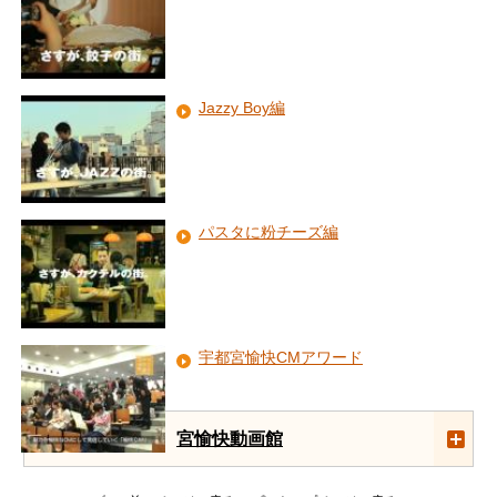
Jazzy Boy編
パスタに粉チーズ編
宇都宮愉快CMアワード
宮愉快動画館