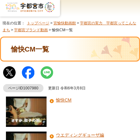
現在の位置：
トップページ
>
宮愉快動画館
>
宇都宮の実力 宇都宮ってこんな
まち
>
宇都宮ブランド動画
> 愉快CM一覧
愉快CM一覧
ページID1007980
更新日 令和6年3月8日
愉快CM
ウエディングギョーザ編