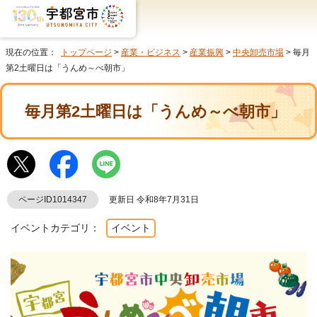
現在の位置：
トップページ
>
産業・ビジネス
>
産業振興
>
中央卸売市場
> 毎月
第2土曜日は「うんめ～べ朝市」
毎月第2土曜日は「うんめ～べ朝市」
ページID1014347
更新日 令和8年7月31日
イベントカテゴリ：
イベント