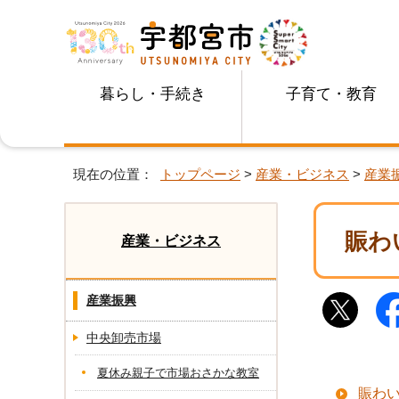
暮らし・手続き
子育て・教育
現在の位置：
トップページ
>
産業・ビジネス
>
産業
賑わ
産業・ビジネス
産業振興
中央卸売市場
夏休み親子で市場おさかな教室
賑わ