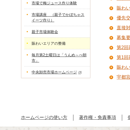
市場で梅ジュース作り体験
賑わ
市場講座 （親子でかぼちゃス
優先
イーツ作り）
直接
親子市場体験会
募集
賑わいエリアの整備
第2
毎月第2土曜日は「うんめ～べ朝
第1
市」
賑わ
中央卸売市場ホームページ
宇都
ホームページの使い方
著作権・免責事項