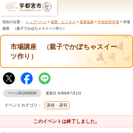
現在の位置：
トップページ
>
産業・ビジネス
>
産業振興
>
中央卸売市場
> 市場
講座 （親子でかぼちゃスイーツ作り）
市場講座 （親子でかぼちゃスイー
ツ作り）
ページID1036030
更新日 令和8年7月1日
イベントカテゴリ：
講座・講習
このイベントは終了しました。