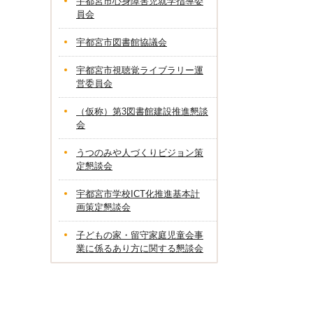
宇都宮市心身障害児就学指導委
員会
宇都宮市図書館協議会
宇都宮市視聴覚ライブラリー運
営委員会
（仮称）第3図書館建設推進懇談
会
うつのみや人づくりビジョン策
定懇談会
宇都宮市学校ICT化推進基本計
画策定懇談会
子どもの家・留守家庭児童会事
業に係るあり方に関する懇談会