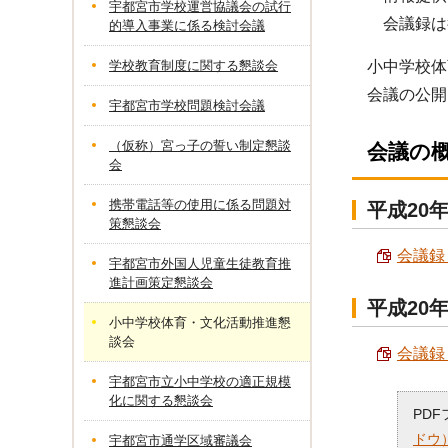
宇都宮市学校運営協議会の試行
会議録は
的導入事業に係る検討会議
学校教育制度に関する懇談会
小中学校体
会議の公開
宇都宮市学校問題検討会議
（仮称）宮っ子の誓い制定懇談
会議の
会
携帯電話等の使用に係る問題対
平成20
策懇談会
会議録 
宇都宮市外国人児童生徒教育推
進計画策定懇談会
平成20
小中学校体育・文化活動推進懇
談会
会議録 
宇都宮市立小中学校の適正規模
化に関する懇談会
PD
ドウ
宇都宮市通学区域審議会