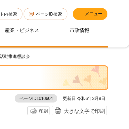
メニュー
ト内検索
ページID検索
産業・ビジネス
市政情報
化活動推進懇談会
ページID1010604
更新日 令和6年3月8日
大きな文字で印刷
印刷