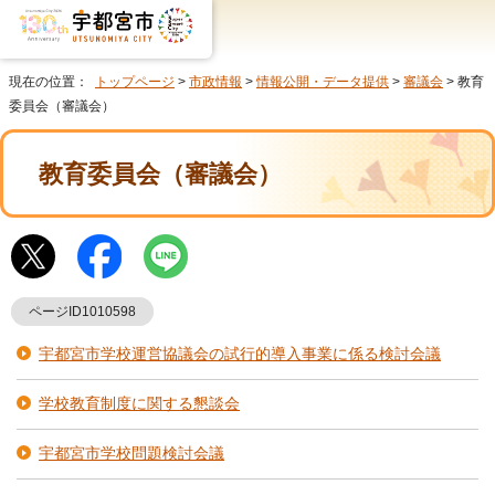
現在の位置：
トップページ
>
市政情報
>
情報公開・データ提供
>
審議会
> 教育
委員会（審議会）
教育委員会（審議会）
ページID1010598
宇都宮市学校運営協議会の試行的導入事業に係る検討会議
学校教育制度に関する懇談会
宇都宮市学校問題検討会議