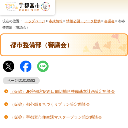
現在の位置：
トップページ
>
市政情報
>
情報公開・データ提供
>
審議会
> 都市
整備部（審議会）
都市整備部（審議会）
ページID1010582
（仮称）JR宇都宮駅西口周辺地区整備基本計画策定懇談会
（仮称）都心部まちづくりプラン策定懇談会
（仮称）宇都宮市住生活マスタープラン策定懇談会