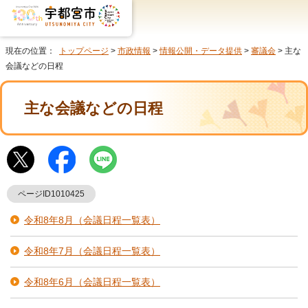
現在の位置：
トップページ
>
市政情報
>
情報公開・データ提供
>
審議会
> 主な
会議などの日程
主な会議などの日程
ページID1010425
令和8年8月（会議日程一覧表）
令和8年7月（会議日程一覧表）
令和8年6月（会議日程一覧表）