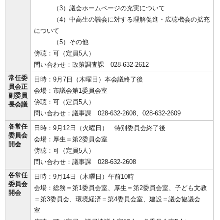
（3）議会ホームページの充実について
（4）中高生の議会に対する理解促進・広聴機会の拡充
について
（5）その他
傍聴：可（定員5人）
問い合わせ：政策調査課 028-632-2612
常任委
日時：9月7日（木曜日）本会議終了後
員会正
会場：市議会第1委員会室
副委員
傍聴：可（定員5人）
長会議
問い合わせ：議事課 028-632-2608、028-632‐2609
各常任
日時：9月12日（火曜日） 特別委員会終了後
委員会
会場：厚生＝第2委員会室
開会
傍聴：可（定員5人）
問い合わせ：議事課 028-632-2608
各常任
日時：9月14日（木曜日）午前10時
委員会
会場：総務＝第1委員会室、厚生＝第2委員会室、子ども文教
開会
＝第3委員会、環境経済＝第4委員会室、建設＝議会協議会
室