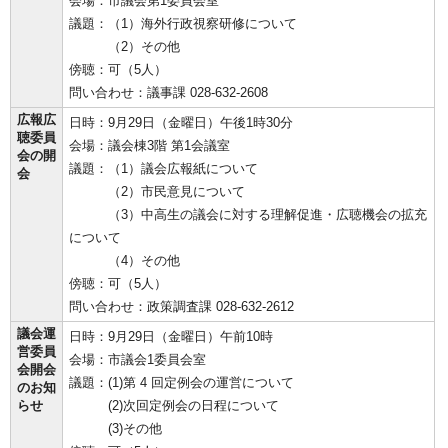
会場：市議会第1委員会室
議題：（1）海外行政視察研修について
（2）その他
傍聴：可（5人）
問い合わせ：議事課 028-632-2608
広報広
日時：9月29日（金曜日）午後1時30分
聴委員
会場：議会棟3階 第1会議室
会の開
議題：（1）議会広報紙について
会
（2）市民意見について
（3）中高生の議会に対する理解促進・広聴機会の拡充
について
（4）その他
傍聴：可（5人）
問い合わせ：政策調査課 028-632-2612
議会運
日時：9月29日（金曜日）午前10時
営委員
会場：市議会1委員会室
会開会
議題：(1)第 4 回定例会の運営について
のお知
らせ
(2)次回定例会の日程について
(3)その他