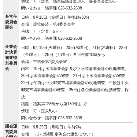
傍聴：可（定員 議員協議会室10人、各委員会室5人）
問い合わせ：議事課 028-632-2608
各常任
日時：9月15日（金曜日）午後1時30分
委員会
会場：環境経済＝第4委員会室
開会
傍聴：可（定員 5人）
問い合わせ：議事課 028-632-2608
企業会
日時：9月19日(火曜日)、20日(水曜日)、21日(木曜日)、22日
計決算
（金曜日）、25日（月曜日）各日午前10時から
審査特
会場：市議会第1委員会室
別委員
会
内容：19日は水道事業会計及び下水道事業会計の現地調査。
20日は水道事業会計の審査。21日は下水道事業会計の審査。
22日は午前は中央卸売市場事業会計の現地調査、午後は中央
卸売市場事業会計の審査、25日は各企業会計の総括審査、採
決。
議題：議案第128号から第130号ま で
傍聴：可（定員5人）
問い合わせ：議事課 028-632-2608
議会運
日時：9月25日（月曜日）午前9時
営委員
会場：（1）第4回 定例会の運営について