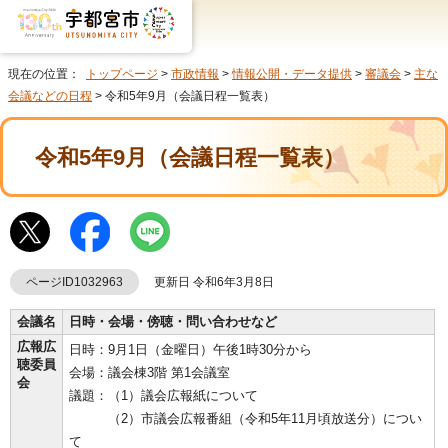
現在の位置：
トップページ
>
市政情報
>
情報公開・データ提供
>
審議会
>
主な
会議などの日程
> 令和5年9月（会議日程一覧表）
令和5年9月（会議日程一覧表）
ページID1032963
更新日 令和6年3月8日
会議名
日時・会場・傍聴・問い合わせなど
広報広
日時：9月1日（金曜日）午後1時30分から
聴委員
会場：議会棟3階 第1会議室
会
議題：（1）議会広報紙について
（2）市議会広報番組（令和5年11月頃放送分）につい
て