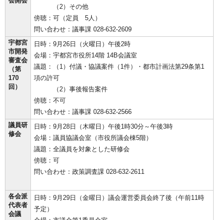
会開会
（2）その他
傍聴：可（定員 5人）
問い合わせ：議事課 028-632-2609
宇都宮
日時：9月26日（火曜日）午後2時
市開発
会場：宇都宮市役所14階 14B会議室
審査会
議題：（1）付議・協議案件（1件）・都市計画法第29条第1
（第
170
項の許可
回）
（2）事後報告案件
傍聴：不可
問い合わせ：議事課 028-632-2566
議員研
日時：9月28日（木曜日）午後1時30分～午後3時
修会
会場：議員協議会室（市役所議会棟5階）
議題：全議員を対象とした研修会
傍聴：可
問い合わせ：政策調査課 028-632-2611
各会派
日時：9月29日（金曜日）議会運営委員会終了後（午前11時
代表者
予定）
会議