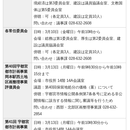
境経済は第3委員会室、建設は議員協議会室、文教国
体は第5委員会室
傍聴：可（各定員3人、建設は定員10人）
問い合わせ：議事課 028-632-2608
各常任委員会
日時：3月10日（金曜日）午前10時から
会場：総務は第1委員会室、厚生は第2委員会室、建
設は議員協議会室
傍聴：可（各定員3人、建設は定員10人）
問い合わせ：議事課 028-632-2608
第40回宇都宮
日時：3月13日（月曜日）午前9時30分から午前10時
都市計画事業
15分まで
岡本駅西土地
会場：市役所 14階 14A会議室
区画整理事業
評価員会
議題：第40回保留地処分の価格（案）について
傍聴：宇都宮市情報公開条例第7条各号に定める非公
開情報に該当する情報に関し審議等を行うため
問い合わせ：西部・北部区画整理事業課 028-632-
2854
第41回 宇都宮
日時：3月13日（月曜日）午前10時30分から
都市計画事業
会場：市役所14階 14A会議室