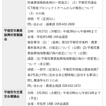
民健康保険税条例の一部改正）（2）宇都宮市議会
ICT推進プロジェクトチームからの報告について
（3）その他
傍聴：可（定員3人）
問い合わせ：議事課 028-632-2609
宇都宮市農業
日時：3月27日（月曜日）午後2時から午後4時まで
振興対策審議
会場：市役所14階 14A会議室
会
報告事項：(1)「（仮称）第3次宇都宮市食料・農業・
農村基本計画」の策定について（公開）(2) 宇都宮農
業振興地域整備計画の改定について（公開）
議題：(1) 宇都宮農業振興地域整備計画の一部変更に
ついて（非公開）
傍聴：一部可（定員3人）宇都宮市情報公開条例第7
条2号及び3号に定める非公開情報に該当する事項に
関し審議等を行うため
問い合わせ：農業企画課 028-632-2472
宇都宮市交通
日時：3月28日（火曜日）午前10時から午前11時まで
安全審議会
（予定）
会場：市役所 14階 14A会議室