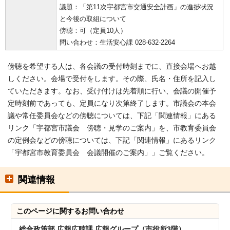
議題：「第11次宇都宮市交通安全計画」の進捗状況
と今後の取組について
傍聴：可（定員10人）
問い合わせ：生活安心課 028-632-2264
傍聴を希望する人は、各会議の受付時刻までに、直接会場へお越
しください。会場で受付をします。その際、氏名・住所を記入し
ていただきます。なお、受け付けは先着順に行い、会議の開催予
定時刻前であっても、定員になり次第終了します。市議会の本会
議や常任委員会などの傍聴については、下記「関連情報」にある
リンク「宇都宮市議会 傍聴・見学のご案内」を、市教育委員会
の定例会などの傍聴については、下記「関連情報」にあるリンク
「宇都宮市教育委員会 会議開催のご案内」」ご覧ください。
関連情報
このページに関する
お問い合わせ
総合政策部 広報広聴課 広報グループ（市役所3階）