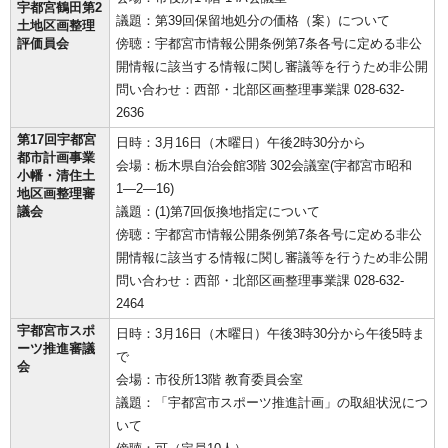
宇都宮鶴田第2
議題：第39回保留地処分の価格（案）について
土地区画整理
評価員会
傍聴：宇都宮市情報公開条例第7条各号に定める非公
開情報に該当する情報に関し審議等を行うため非公開
問い合わせ：西部・北部区画整理事業課 028-632-
2636
第17回宇都宮
日時：3月16日（木曜日）午後2時30分から
都市計画事業
会場：栃木県自治会館3階 302会議室(宇都宮市昭和
小幡・清住土
1―2―16)
地区画整理審
議会
議題：(1)第7回仮換地指定について
傍聴：宇都宮市情報公開条例第7条各号に定める非公
開情報に該当する情報に関し審議等を行うため非公開
問い合わせ：西部・北部区画整理事業課 028-632-
2464
宇都宮市スポ
日時：3月16日（木曜日）午後3時30分から午後5時ま
ーツ推進審議
で
会
会場：市役所13階 教育委員会室
議題：「宇都宮市スポーツ推進計画」の取組状況につ
いて