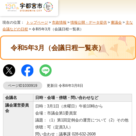
現在の位置：
トップページ
>
市政情報
>
情報公開・データ提供
>
審議会
>
主な
会議などの日程
> 令和5年3月（会議日程一覧表）
令和5年3月（会議日程一覧表）
ページID1030919
更新日 令和6年3月8日
会議名
日時・会場・傍聴・問い合わせなど
議会運営委員
日時：3月1日（水曜日）午前10時から
会
会場：市議会第1委員室
議題：（1）第1回定例会の運営について（2）その他
傍聴：可（定員3人）
問い合わせ：議事課 028-632-2608