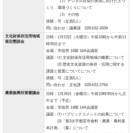
（2）デジタル社会の実現に向けた人づ
くり、環境づくりについて
（3）その他
傍聴：可（定員5人）
問い合わせ：議事課 028-632-2609
文化財保存活用地域
日時：1月23日（火曜日）午前10時から午前11
策定懇談会
時30分まで
会場：市役所 16階 16A会議室
議題：⑴ 文化財保存活用地域の概要について
⑵ 歴史文化資源の保存・活用に関する
課題と措置についてについて
傍聴：可（定員5人）
問い合わせ：文化課 028-632-2764
農業振興対策審議会
日時：1月26日（金曜日）午前10時30分から正
午まで（予定）
会場：市役所 14階 14A会議室
議題：⑴ パブリックコメントの結果について
⑵「第3次宇都宮市食料・農業・農村基
本計画」（案）について