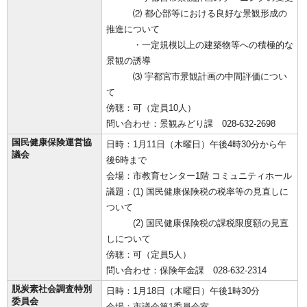
⑵ 都心部等における良好な景観形成の
推進について
・一定規模以上の建築物等への積極的な
景観の誘導
⑶ 宇都宮市景観計画の中間評価につい
て
傍聴：可（定員10人）
問い合わせ：景観みどり課 028-632-2698
国民健康保険運営協
日時：1月11日（木曜日）午後4時30分から午
議会
後6時まで
会場：市教育センター1階 コミュニティホール
議題：(1) 国民健康保険税の税率等の見直しに
ついて
(2) 国民健康保険税の課税限度額の見直
しについて
傍聴：可（定員5人）
問い合わせ：保険年金課 028-632-2314
脱炭素社会調査特別
日時：1月18日（木曜日）午後1時30分
委員会
会場：市議会第1委員会室