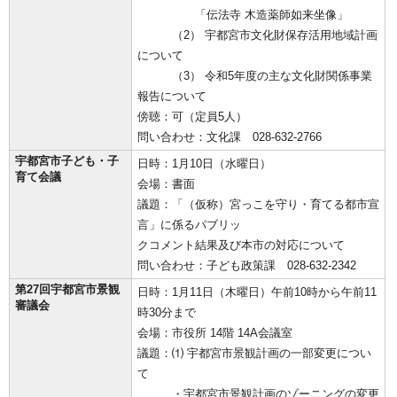
「伝法寺 木造薬師如来坐像」
（2） 宇都宮市文化財保存活用地域計画
について
（3） 令和5年度の主な文化財関係事業
報告について
傍聴：可（定員5人）
問い合わせ：文化課 028-632-2766
宇都宮市子ども・子
日時：1月10日（水曜日）
育て会議
会場：書面
議題：「（仮称）宮っこを守り・育てる都市宣
言」に係るパブリッ
クコメント結果及び本市の対応について
問い合わせ：子ども政策課 028-632-2342
第27回宇都宮市景観
日時：1月11日（木曜日）午前10時から午前11
審議会
時30分まで
会場：市役所 14階 14A会議室
議題：⑴ 宇都宮市景観計画の一部変更につい
て
・宇都宮市景観計画のゾーニングの変更