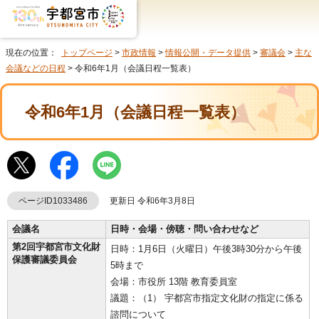
現在の位置：
トップページ
>
市政情報
>
情報公開・データ提供
>
審議会
>
主な
会議などの日程
> 令和6年1月（会議日程一覧表）
令和6年1月（会議日程一覧表）
ページID1033486
更新日 令和6年3月8日
会議名
日時・会場・傍聴・問い合わせなど
第2回宇都宮市文化財
日時：1月6日（火曜日）午後3時30分から午後
保護審議委員会
5時まで
会場：市役所 13階 教育委員室
議題：（1） 宇都宮市指定文化財の指定に係る
諮問について