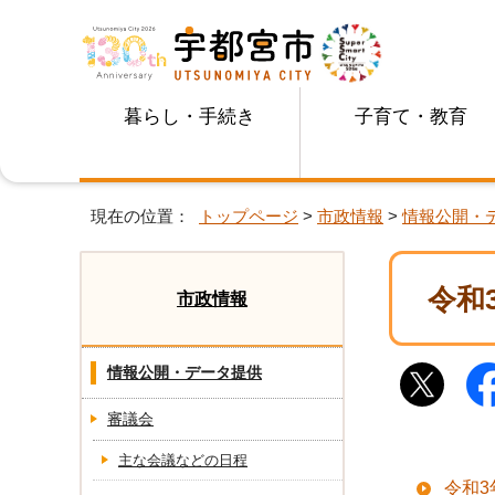
暮らし・手続き
子育て・教育
現在の位置：
トップページ
>
市政情報
>
情報公開・
令和
市政情報
情報公開・データ提供
審議会
主な会議などの日程
令和3