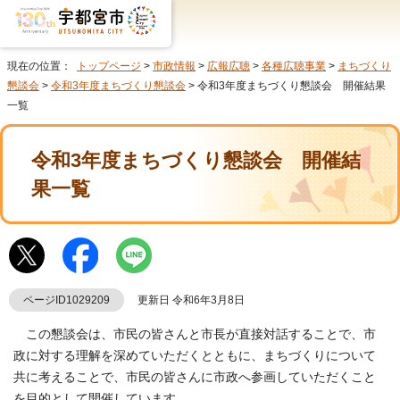
現在の位置：
トップページ
>
市政情報
>
広報広聴
>
各種広聴事業
>
まちづくり
懇談会
>
令和3年度まちづくり懇談会
> 令和3年度まちづくり懇談会 開催結果
一覧
令和3年度まちづくり懇談会 開催結
果一覧
ページID1029209
更新日 令和6年3月8日
この懇談会は、市民の皆さんと市長が直接対話することで、市
政に対する理解を深めていただくとともに、まちづくりについて
共に考えることで、市民の皆さんに市政へ参画していただくこと
を目的として開催しています。