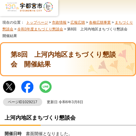
現在の位置：
トップページ
>
市政情報
>
広報広聴
>
各種広聴事業
>
まちづくり
懇談会
>
令和3年度まちづくり懇談会
> 第8回 上河内地区まちづくり懇談会
開催結果
第8回 上河内地区まちづくり懇談
会 開催結果
ページID1029217
更新日 令和6年3月8日
上河内地区まちづくり懇談会
開催日時
書面開催となりました。