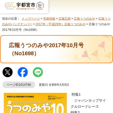
現在の位置：
トップページ
>
市政情報
>
広報広聴
>
広報うつのみや
>
広報うつ
のみやバックナンバー
>
2017年（平成29年）広報うつのみや
> 広報うつのみや
2017年10月号（No1698）
広報うつのみや2017年10月号
（No1698）
ページID1014796
更新日 令和6年3月8日
特集1
ジャパンカップサイ
クルロードレース
特集2