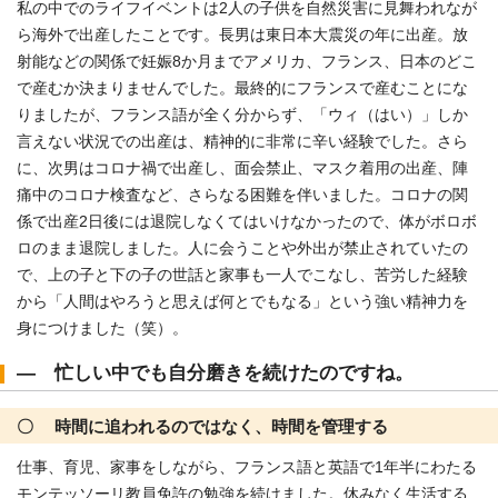
私の中でのライフイベントは2人の子供を自然災害に見舞われなが
ら海外で出産したことです。長男は東日本大震災の年に出産。放
射能などの関係で妊娠8か月までアメリカ、フランス、日本のどこ
で産むか決まりませんでした。最終的にフランスで産むことにな
りましたが、フランス語が全く分からず、「ウィ（はい）」しか
言えない状況での出産は、精神的に非常に辛い経験でした。さら
に、次男はコロナ禍で出産し、面会禁止、マスク着用の出産、陣
痛中のコロナ検査など、さらなる困難を伴いました。コロナの関
係で出産2日後には退院しなくてはいけなかったので、体がボロボ
ロのまま退院しました。人に会うことや外出が禁止されていたの
で、上の子と下の子の世話と家事も一人でこなし、苦労した経験
から「人間はやろうと思えば何とでもなる」という強い精神力を
身につけました（笑）。
― 忙しい中でも自分磨きを続けたのですね。
〇 時間に追われるのではなく、時間を管理する
仕事、育児、家事をしながら、フランス語と英語で1年半にわたる
モンテッソーリ教員免許の勉強を続けました。休みなく生活する