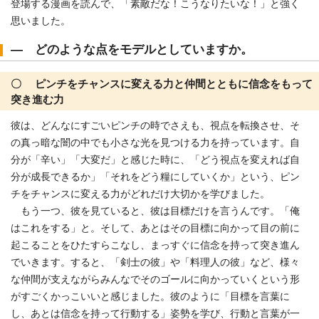
登場する漫画を読んで、「素敵だな！こうなりたいな！」と強く
思いました。
― どのような点をモデルとしていますか。
〇 ピンチをチャンスに変える力と仲間とともに信念をもって
突き進む力
彼は、どんなにすごいピンチの時でさえも、視点を転換させ、そ
の真っ暗な闇の中でも小さな光を見つける力を持っています。自
分が「辛い」「大変だ」と感じた時に、「どう視点を変えれば自
分が成長できるか」「それをどう糧にしていくか」という、ピン
チをチャンスに変える力がどれだけ大切かを学びました。
もう一つ、彼を見ていると、彼は目標だけを言うんです。「俺
はこれをする」と。そして、あとはその目標に向かって目の前に
起こることをひたすらこなし、まっすぐに信念を持って突き進ん
でいきます。すると、「剣士の彼」や「料理人の彼」など、様々
な仲間が支えながらみんなでそのゴールに向かっていくという形
がすごくかっこいいと感じました。彼のように「目標を言葉に
し、あとは信念を持って行動する」姿勢を学び、行動と言葉が一