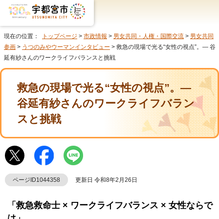
現在の位置：
トップページ
>
市政情報
>
男女共同・人権・国際交流
>
男女共同
参画
>
うつのみやウーマンインタビュー
> 救急の現場で光る“女性の視点”。― 谷
延有紗さんのワークライフバランスと挑戦
救急の現場で光る“女性の視点”。―
谷延有紗さんのワークライフバラン
スと挑戦
ページID1044358
更新日 令和8年2月26日
「救急救命士 × ワークライフバランス × 女性ならで
は」