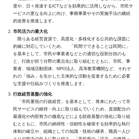
度や、日々発達するICTなどを効果的に活用しながら、市民サ
ービスの更なる向上に向け、事務事業やその実施手法の継続
的改善を推進します。
市民活力の最大化
限りある経営資源で、高度化・多様化する公共的な課題に
的確に対応していくため、 「民間でできることは民間に」
を基本として、市民や事業者などとの適切な役割分担のも
と、行政が担う分野の重点化に取り組むとともに、市民、事
業者、地域活動団体、NPO法人、高等教育機関など、それぞ
れの「強み」を生かした主体的な活動を促進するために必要
な支援や仕組みづくりを推進します。
行政経営基盤の強化
「市民重視の行政経営」を基本として、将来にわたって市
民サービスの維持・向上に取り組んでいくため、資源配分の
最適化や内部努力の徹底などによる財政基盤の強化に取り組
むとともに、市民の納得性・信頼性を確保する効率的な執行
体制の確立や、組織としての知識・技術の継承、職員一人ひ
とりの能力の向上に取り組み、「市役所の「活力」の維持・