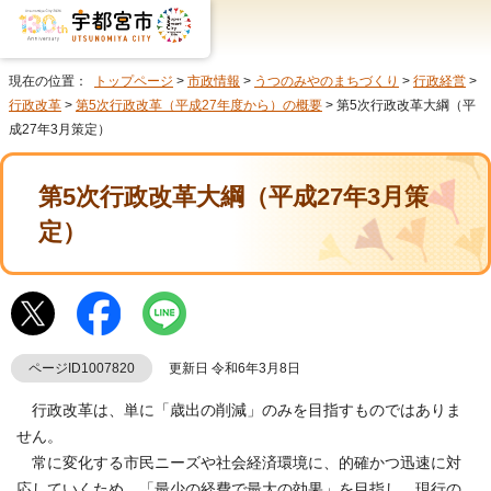
現在の位置：
トップページ
>
市政情報
>
うつのみやのまちづくり
>
行政経営
>
行政改革
>
第5次行政改革（平成27年度から）の概要
> 第5次行政改革大綱（平
成27年3月策定）
第5次行政改革大綱（平成27年3月策
定）
ページID1007820
更新日 令和6年3月8日
行政改革は、単に「歳出の削減」のみを目指すものではありま
せん。
常に変化する市民ニーズや社会経済環境に、的確かつ迅速に対
応していくため、「最少の経費で最大の効果」を目指し、現行の