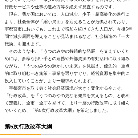
行政サービスや仕事の進め方等を絶えず見直すものです。
現在、我が国においては、人口減少、少子・超高齢化の進行に
より、社会全体が「縮小局面」を迎えることが危惧されており、
宇都宮市においても、これまで増加を続けてきた人口が、今後5年
間で減少局面を迎えることが見込まれるなど、社会構造の「一大
転換」を迎えます。
そのような中、「うつのみやの持続的な発展」を支えていくた
めには、多様な担い手との連携や外部資源の有効活用に取り組み
ながら、「うつのみやの輝かしい未来」を見据え、優先的・重点
的に取り組むべき施策・事業を選りすぐり、経営資源を集中的に
投入していくことが、より一層求められます。
宇都宮市を取り巻く社会経済環境が大きく変化する今こそ、
「行政改革」を「うつのみやの更なる発展を支えるもの」と改め
て定義し、全市・全庁を挙げて、より一層の行政改革に取り組ん
でいくため、「第5次行政改革大綱」を策定しました。
第5次行政改革大綱