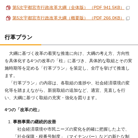
第5次宇都宮市行政改革大綱（全体版） （PDF 941.5KB）
第5次宇都宮市行政改革大綱（概要版） （PDF 266.0KB）
行革プラン
大綱に基づく改革の着実な推進に向け、大綱の考え方、方向性
を具体化する4つの改革の「柱」に基づき、具体的な取組とその実
施時期等を定める「行革プラン」を策定し、全庁を挙げて推進し
ます。
「行革プラン」の内容は、各取組の進捗や、社会経済環境の変
化等を踏まえながら、新規取組の追加など、適宜、見直しを行
い、大綱に基づく取組の充実・強化を図ります。
4つの「改革の柱」
事務事業の継続的改善
社会経済環境や市民ニーズの変化を的確に把握した上で、
「社会保障・税番号制度」（マイナンバー）などの新たな制