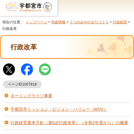
現在の位置：
トップページ
>
市政情報
>
うつのみやのまちづくり
>
行政経営
>
行政改革
行政改革
ページID1007818
ネーミングライツ事業
宇都宮市ミッション・ビジョン・バリュー（MVV）
行政経営基本方針（第6次行政改革）（令和2年度から）の概要