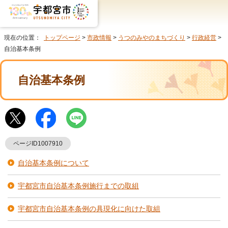
現在の位置：
トップページ
>
市政情報
>
うつのみやのまちづくり
>
行政経営
>
自治基本条例
自治基本条例
ページID1007910
自治基本条例について
宇都宮市自治基本条例施行までの取組
宇都宮市自治基本条例の具現化に向けた取組