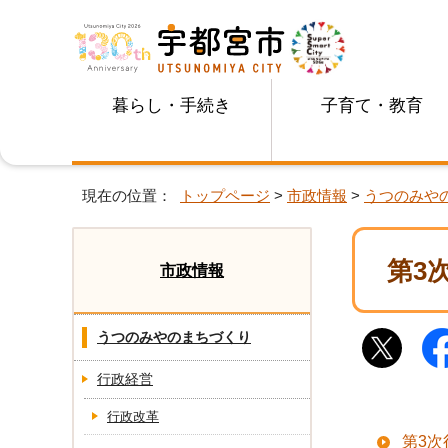
暮らし・手続き
子育て・教育
現在の位置：
トップページ
>
市政情報
>
うつのみや
第3
市政情報
うつのみやのまちづくり
行政経営
行政改革
第3次