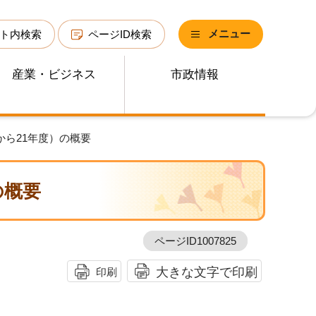
メニュー
ト内検索
ページID検索
産業・ビジネス
市政情報
から21年度）の概要
の概要
ページID1007825
大きな文字で印刷
印刷