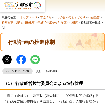
現在の位置：
トップページ
>
市政情報
>
うつのみやのまちづくり
>
行政経営
>
行政改革
>
第3次行政改革（平成15年度から21年度）の概要
> 行動計画の推進体
制
行動計画の推進体制
ページID1007830
更新日 令和6年3月8日
（1） 行政経営検討委員会による進行管理
市長（委員長）、副市長（副委員長）、関係部長等で構成する
「行政経営検討委員会」を設置し、「行動計画」の進行管理を行