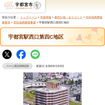
現在の位置：
トップページ
>
市政情報
>
都市計画・まちづくり
>
市街地再開発
事業等
>
市街地再開発事業
> 宇都宮駅西口第四C地区
宇都宮駅西口第四C地区
ページID1009326
更新日 令和6年3月8日