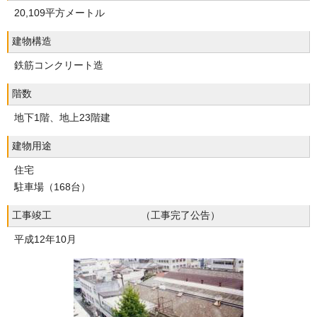
20,109平方メートル
建物構造
鉄筋コンクリート造
階数
地下1階、地上23階建
建物用途
住宅
駐車場（168台）
工事竣工 （工事完了公告）
平成12年10月