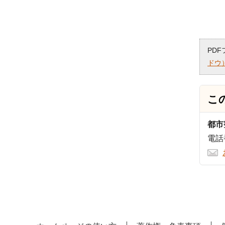
PD
ドウ
こ
都市
電話番