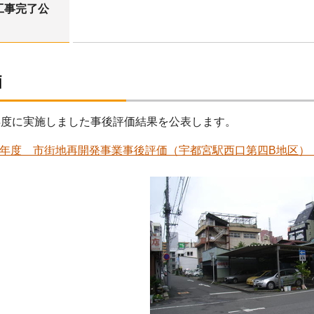
完了公
価
度に実施しました事後評価結果を公表します。
0年度 市街地再開発事業事後評価（宇都宮駅西口第四B地区） （PD