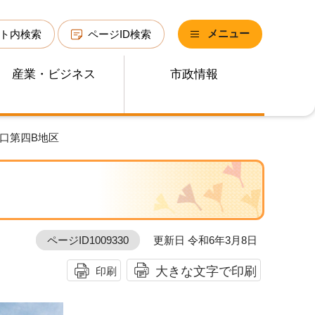
メニュー
ト内検索
ページID検索
産業・ビジネス
市政情報
西口第四B地区
ページID1009330
更新日 令和6年3月8日
大きな文字で印刷
印刷