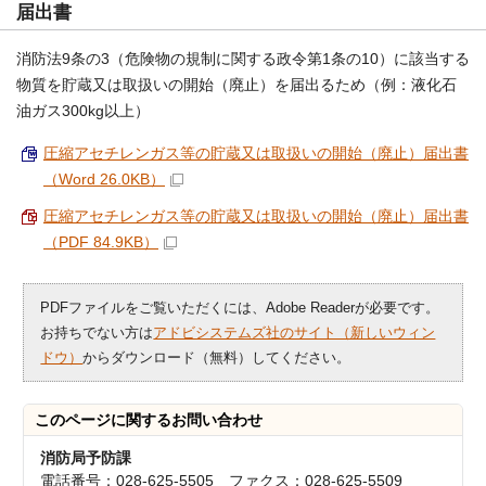
届出書
消防法9条の3（危険物の規制に関する政令第1条の10）に該当する
物質を貯蔵又は取扱いの開始（廃止）を届出るため（例：液化石
油ガス300kg以上）
圧縮アセチレンガス等の貯蔵又は取扱いの開始（廃止）届出書
（Word 26.0KB）
圧縮アセチレンガス等の貯蔵又は取扱いの開始（廃止）届出書
（PDF 84.9KB）
PDFファイルをご覧いただくには、Adobe Readerが必要です。
お持ちでない方は
アドビシステムズ社のサイト（新しいウィン
ドウ）
からダウンロード（無料）してください。
このページに関する
お問い合わせ
消防局予防課
電話番号：028-625-5505 ファクス：028-625-5509