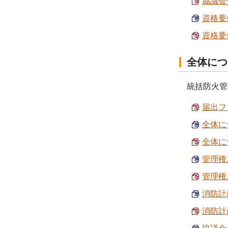
協議会
資格要件
資格要件
全体につ
統括防火管
届出フロ
全体に
全体に
管理権
管理権
消防計
消防計