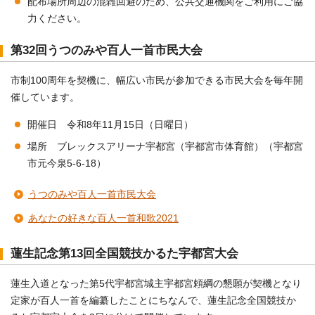
配布場所周辺の混雑回避のため、公共交通機関をご利用にご協
力ください。
第32回うつのみや百人一首市民大会
市制100周年を契機に、幅広い市民が参加できる市民大会を毎年開
催しています。
開催日 令和8年11月15日（日曜日）
場所 ブレックスアリーナ宇都宮（宇都宮市体育館）（宇都宮
市元今泉5-6-18）
うつのみや百人一首市民大会
あなたの好きな百人一首和歌2021
蓮生記念第13回全国競技かるた宇都宮大会
蓮生入道となった第5代宇都宮城主宇都宮頼綱の懇願が契機となり
定家が百人一首を編纂したことにちなんで、蓮生記念全国競技か