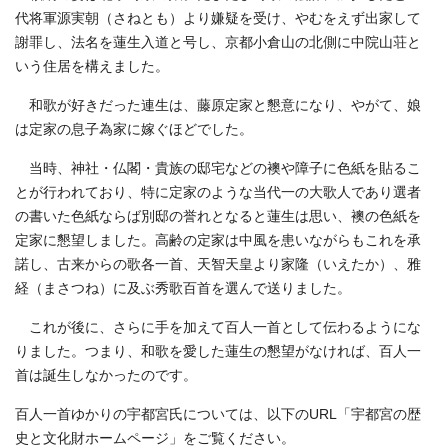
代将軍源実朝（さねとも）より嫌疑を受け、やむをえず出家して
謝罪し、法名を蓮生入道と号し、京都小倉山の北側に中院山荘と
いう住居を構えました。
和歌が好きだった連生は、藤原定家と懇意になり、やがて、娘
は定家の息子為家に嫁ぐほどでした。
当時、神社・仏閣・貴族の邸宅などの襖や障子に色紙を貼るこ
とが行われており、特に定家のような当代一の大歌人であり選者
の書いた色紙ならば別邸の誉れとなると蓮生は思い、襖の色紙を
定家に懇望しました。高齢の定家は中風を患いながらもこれを承
諾し、古来からの歌各一首、天智天皇より家隆（いえたか）、雅
経（まさつね）に及ぶ秀歌百首を選んで送りました。
これが後に、さらに手を加えて百人一首として伝わるようにな
りました。つまり、和歌を愛した蓮生の懇望がなければ、百人一
首は誕生しなかったのです。
百人一首ゆかりの宇都宮氏については、以下のURL「宇都宮の歴
史と文化財ホームページ」をご覧ください。