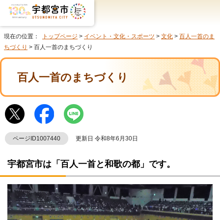
現在の位置：
トップページ
>
イベント・文化・スポーツ
>
文化
>
百人一首のま
ちづくり
> 百人一首のまちづくり
百人一首のまちづくり
ページID1007440
更新日 令和8年6月30日
宇都宮市は「百人一首と和歌の都」です。