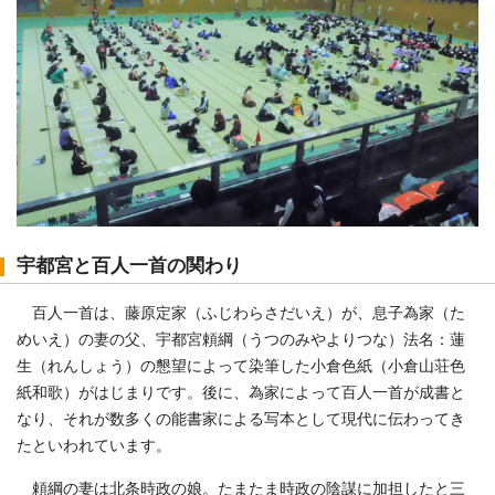
宇都宮と百人一首の関わり
百人一首は、藤原定家（ふじわらさだいえ）が、息子為家（た
めいえ）の妻の父、宇都宮頼綱（うつのみやよりつな）法名：蓮
生（れんしょう）の懇望によって染筆した小倉色紙（小倉山荘色
紙和歌）がはじまりです。後に、為家によって百人一首が成書と
なり、それが数多くの能書家による写本として現代に伝わってき
たといわれています。
頼綱の妻は北条時政の娘。たまたま時政の陰謀に加担したと三