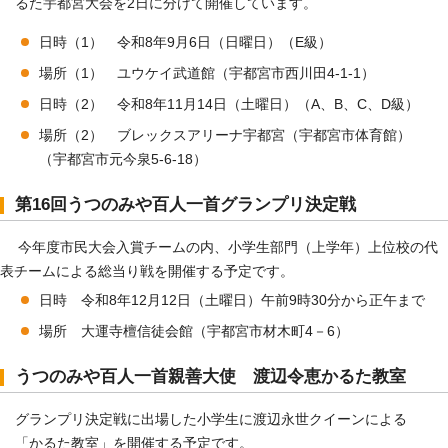
るた宇都宮大会を2日に分けて開催しています。
日時（1） 令和8年9月6日（日曜日）（E級）
場所（1） ユウケイ武道館（宇都宮市西川田4-1-1）
日時（2） 令和8年11月14日（土曜日）（A、B、C、D級）
場所（2） ブレックスアリーナ宇都宮（宇都宮市体育館）
（宇都宮市元今泉5-6-18）
第16回うつのみや百人一首グランプリ決定戦
今年度市民大会入賞チームの内、小学生部門（上学年）上位校の代
表チームによる総当り戦を開催する予定です。
日時 令和8年12月12日（土曜日）午前9時30分から正午まで
場所 大運寺檀信徒会館（宇都宮市材木町4－6）
うつのみや百人一首親善大使 渡辺令恵かるた教室
グランプリ決定戦に出場した小学生に渡辺永世クイーンによる
「かるた教室」を開催する予定です。