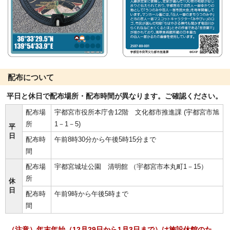
配布について
平日と休日で配布場所・配布時間が異なります。ご確認ください。
配布場
宇都宮市役所本庁舎12階 文化都市推進課 (宇都宮市旭
所
1－1－5)
平
日
配布時
午前8時30分から午後5時15分まで
間
配布場
宇都宮城址公園 清明館 （宇都宮市本丸町1－15）
所
休
日
配布時
午前9時から午後5時まで
間
（注意）年末年始（12月29日から1月3日まで）は施設休館のた