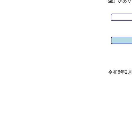
型」
があり
令和6年2