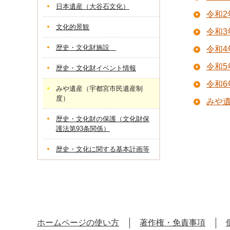
日本遺産（大谷石文化）
令和
文化的景観
令和
歴史・文化財施設
令和
令和
歴史・文化財イベント情報
令和
みや遺産（宇都宮市民遺産制
度）
みや遺
歴史・文化財の保護（文化財保
護法第93条関係）
歴史・文化に関する基本計画等
ホームページの使い方
著作権・免責事項