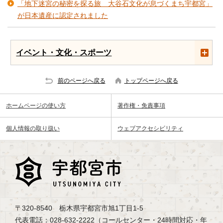
「地下迷宮の秘密を探る旅 大谷石文化が息づくまち宇都宮」
が日本遺産に認定されました
イベント・文化・スポーツ
前のページへ戻る
トップページへ戻る
ホームページの使い方
著作権・免責事項
個人情報の取り扱い
ウェブアクセシビリティ
〒320-8540 栃木県宇都宮市旭1丁目1-5
代表電話：028-632-2222（コールセンター・24時間対応・年