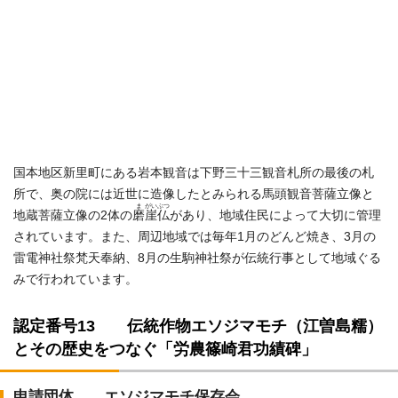
国本地区新里町にある岩本観音は下野三十三観音札所の最後の札
所で、奥の院には近世に造像したとみられる馬頭観音菩薩立像と
ま
がいぶつ
地蔵菩薩立像の2体の
磨
崖仏
があり、地域住民によって大切に管理
されています。また、周辺地域では毎年1月のどんど焼き、3月の
雷電神社祭梵天奉納、8月の生駒神社祭が伝統行事として地域ぐる
みで行われています。
認定番号13 伝統作物エソジマモチ（江曽島糯）
とその歴史をつなぐ「労農篠崎君功績碑」
申請団体 エソジマモチ保存会