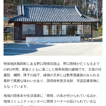
明保地区鶴田町にある野口雨情旧居は、野口雨情が亡くなるまで
の約1年間、家族とともに過ごした昭和初期の建物です。主室の付
書院、欄間、障子の組子、縁側の天井には数寄屋建築がみられる
素朴で風雅な味わいがあり、国登録有形文化財、市認定建造物に
もなっています。
地域の団体名や生活道路に「雨情」の名が付けられているほか、
地域コミュニティセンターに雨情コーナーが設けられているな