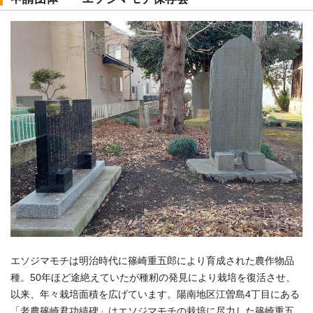
エソジマモチは明治時代に篠崎重五郎により育成された農作物品
種。50年ほど途絶えていたが種籾の発見により栽培を復活させ、
以来、年々栽培面積を広げています。陽南地区江曽島4丁目にある
「老農篠崎君功績碑」はエソジマモチの栽培に尽力した篠崎重五