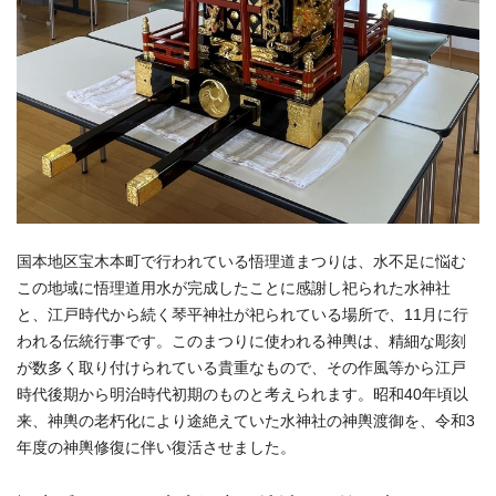
国本地区宝木本町で行われている悟理道まつりは、水不足に悩む
この地域に悟理道用水が完成したことに感謝し祀られた水神社
と、江戸時代から続く琴平神社が祀られている場所で、11月に行
われる伝統行事です。このまつりに使われる神輿は、精細な彫刻
が数多く取り付けられている貴重なもので、その作風等から江戸
時代後期から明治時代初期のものと考えられます。昭和40年頃以
来、神輿の老朽化により途絶えていた水神社の神輿渡御を、令和3
年度の神輿修復に伴い復活させました。