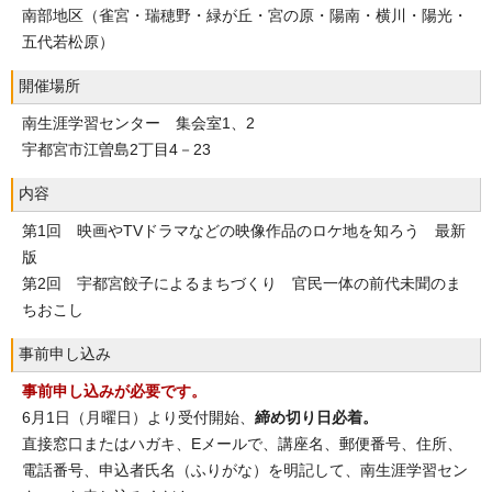
南部地区（雀宮・瑞穂野・緑が丘・宮の原・陽南・横川・陽光・
五代若松原）
開催場所
南生涯学習センター 集会室1、2
宇都宮市江曽島2丁目4－23
内容
第1回 映画やTVドラマなどの映像作品のロケ地を知ろう 最新
版
第2回 宇都宮餃子によるまちづくり 官民一体の前代未聞のま
ちおこし
事前申し込み
事前申し込みが必要です。
6月1日（月曜日）より受付開始、
締め切り日必着。
直接窓口またはハガキ、Eメールで、講座名、郵便番号、住所、
電話番号、申込者氏名（ふりがな）を明記して、南生涯学習セン