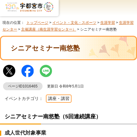
現在の位置：
トップページ
>
イベント・文化・スポーツ
>
生涯学習
>
生涯学習
センター
>
主催講座（南生涯学習センター）
> シニアセミナー南悠塾
シニアセミナー南悠塾
ページID1016465
更新日 令和8年5月1日
イベントカテゴリ：
講座・講習
シニアセミナー南悠塾（5回連続講座）
成人世代対象事業