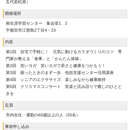
五代若松原）
開催場所
南生涯学習センター 集会室1、2
宇都宮市江曽島2丁目4－23
内容
第1回 自宅で手軽に！ 元気に動けるカラダづくりのコツ 専
門家が教える「食事」と「かんたん体操」
第2回 笑いヨガ 笑いヨガで若さと健康をつかもう！
第3回 困ったときのまず一歩 包括支援センター活用講座
第4回 シニアのエクササイズ 楽しみながら健康維持
第5回 クリスマスコンサート 音楽と読み語りで癒しのひとと
きを
定員
市内在住・通勤の60歳以上の人（55名）
事前申し込み