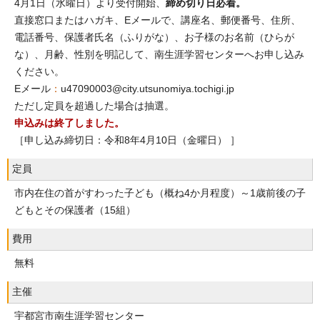
4月1日（水曜日）より受付開始、
締め切り日必着。
直接窓口またはハガキ、Eメールで、講座名、郵便番号、住所、
電話番号、保護者氏名（ふりがな）、お子様のお名前（ひらが
な）、月齢、性別を明記して、南生涯学習センターへお申し込み
ください。
Eメール
：
u47090003@city.utsunomiya.tochigi.jp
ただし定員を超過した場合は抽選。
申込みは終了しました。
［申し込み締切日：令和8年4月10日（金曜日） ］
定員
市内在住の首がすわった子ども（概ね4か月程度）～1歳前後の子
どもとその保護者（15組）
費用
無料
主催
宇都宮市南生涯学習センター