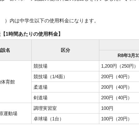
 ）内は中学生以下の使用料金になります。
表【1時間あたりの使用料金】
施設名
区分
R8年3月
競技場
1,200円（250円）
競技場（1/4面）
200円（40円）
内体育館
柔道場
200円（40円）
剣道場
200円（40円）
調理実習室
100円
原運動場
卓球場（1台）
100円（20円）