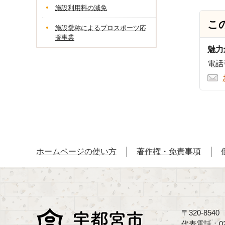
施設利用料の減免
こ
施設愛称によるプロスポーツ応
援事業
魅力
電話番
ホームページの使い方
著作権・免責事項
〒320-85
代表電話：02