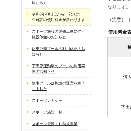
日から）
なります。
令和8年4月1日から一部スポー
（注意）（
ツ施設の使用料金が変わります
スポーツ施設の改修工事に伴う
使用料金
施設休館のお知らせ
駅東公園プールの利用休止のお
知らせ
下田原運動場のプールの利用再
開のお知らせ
河
陽南プールは施設の運営を終了
しました
スポーツレガシー
下田
スポーツ施設一覧
スポーツ振興くじ助成事業